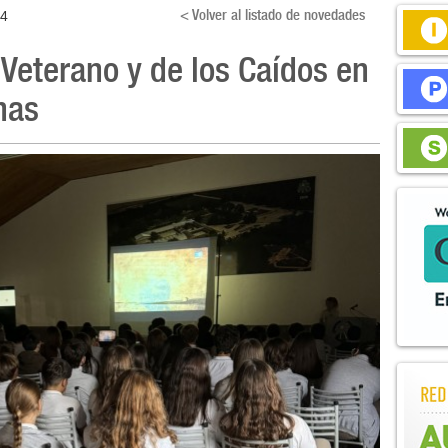
< Volver al listado de novedades
24
l Veterano y de los Caídos en
nas