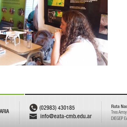
Ruta Nac
(02983) 430185
ARIA
Tres Arro
info@eata-cmb.edu.ar
DIEGEP E