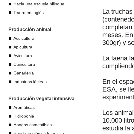
Hacia una escuela bilingüe
La truchas
Teatro en inglés
(contenedo
completan 
Producción animal
meses. En 
Acuicultura
300gr) y s
Apicultura
Avicultura
La faena la
Cunicultura
cumpliendo
Ganadería
En el espac
Industrias lácteas
ESA, se ll
experimenta
Producción vegetal intensiva
Aromáticas
Los animal
Hidroponia
10.000 litr
Hongos comestibles
estudia la
Huerta Ecológica Intensiva