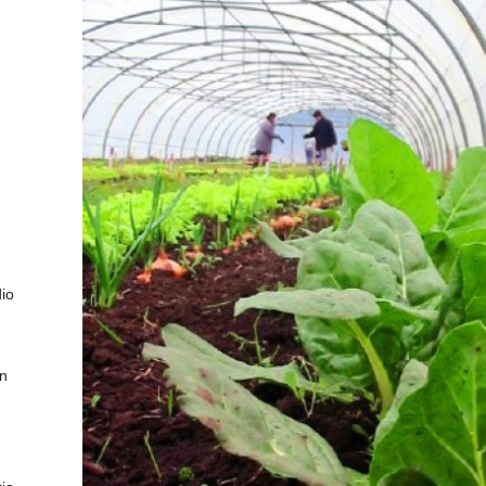
io
ón