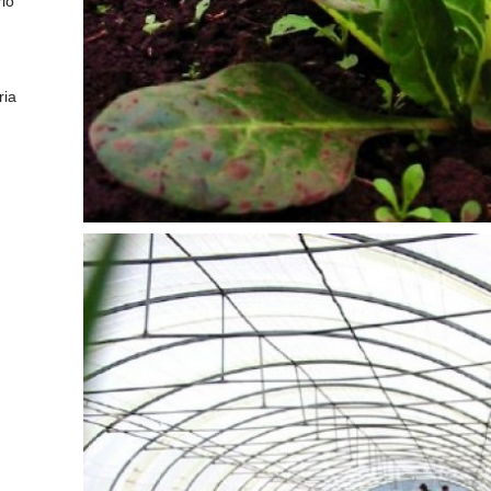
io
ria